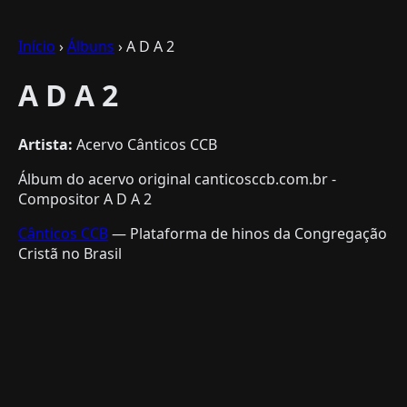
Início
›
Álbuns
› A D A 2
A D A 2
Artista:
Acervo Cânticos CCB
Álbum do acervo original canticosccb.com.br -
Compositor A D A 2
Cânticos CCB
— Plataforma de hinos da Congregação
Cristã no Brasil