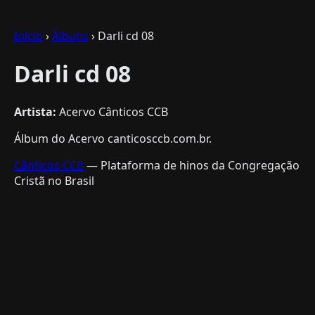
Início
›
Álbuns
› Darli cd 08
Darli cd 08
Artista:
Acervo Cânticos CCB
Álbum do Acervo canticosccb.com.br.
Cânticos CCB
— Plataforma de hinos da Congregação
Cristã no Brasil