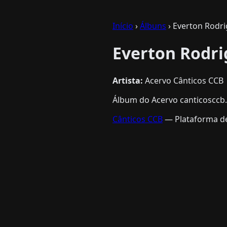
Início
›
Álbuns
› Everton Rodr
Everton Rodri
Artista:
Acervo Cânticos CCB
Álbum do Acervo canticosccb.
Cânticos CCB
— Plataforma de