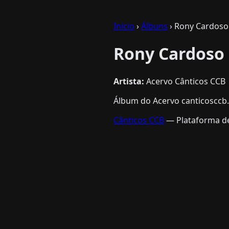
Início
›
Álbuns
› Rony Cardoso 
Rony Cardoso 
Artista:
Acervo Cânticos CCB
Álbum do Acervo canticosccb.
Cânticos CCB
— Plataforma de