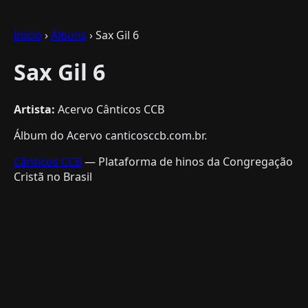
Início
›
Álbuns
› Sax Gil 6
Sax Gil 6
Artista:
Acervo Cânticos CCB
Álbum do Acervo canticosccb.com.br.
Cânticos CCB
— Plataforma de hinos da Congregação
Cristã no Brasil