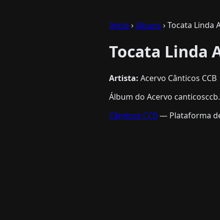
Início
›
Álbuns
› Tocata Linda 
Tocata Linda 
Artista:
Acervo Cânticos CCB
Álbum do Acervo canticosccb.
Cânticos CCB
— Plataforma de