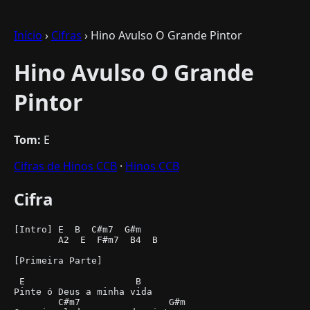
Início
›
Cifras
› Hino Avulso O Grande Pintor
Hino Avulso O Grande
Pintor
Tom:
E
Cifras de Hinos CCB
·
Hinos CCB
Cifra
[Intro] E  B  C#m7  G#m

        A2  E  F#m7  B4  B

[Primeira Parte]

 E                    B

Pinte ó Deus a minha vida

        C#m7                G#m
