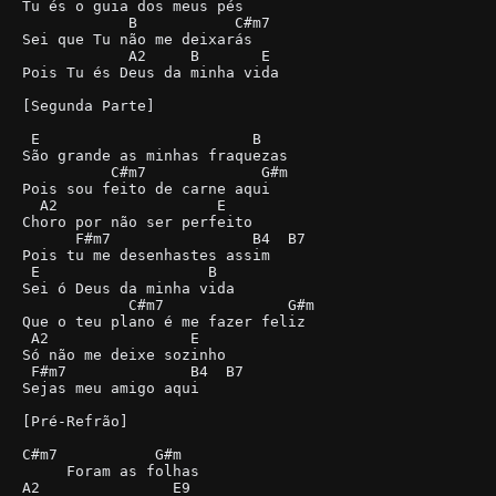
Tu és o guia dos meus pés

            B           C#m7

Sei que Tu não me deixarás

            A2     B       E

Pois Tu és Deus da minha vida

[Segunda Parte]

 E                        B

São grande as minhas fraquezas

          C#m7             G#m

Pois sou feito de carne aqui

  A2                  E

Choro por não ser perfeito

      F#m7                B4  B7

Pois tu me desenhastes assim

 E                   B

Sei ó Deus da minha vida

            C#m7              G#m

Que o teu plano é me fazer feliz

 A2                E

Só não me deixe sozinho

 F#m7              B4  B7

Sejas meu amigo aqui

[Pré-Refrão]

C#m7           G#m

     Foram as folhas

A2               E9
