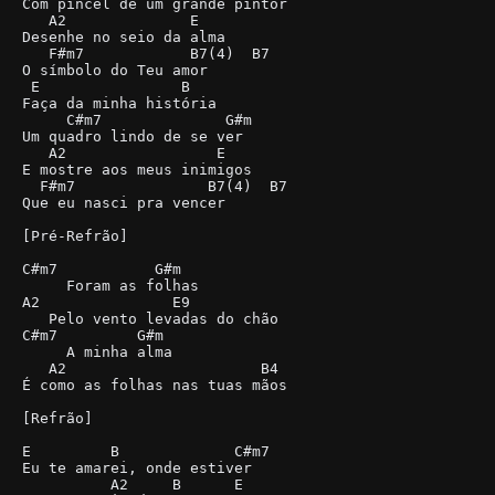
Com pincel de um grande pintor

   A2              E

Desenhe no seio da alma

   F#m7            B7(4)  B7

O símbolo do Teu amor

 E                B

Faça da minha história

     C#m7              G#m

Um quadro lindo de se ver

   A2                 E

E mostre aos meus inimigos

  F#m7               B7(4)  B7

Que eu nasci pra vencer

[Pré-Refrão]

C#m7           G#m

     Foram as folhas

A2               E9

   Pelo vento levadas do chão

C#m7         G#m

     A minha alma

   A2                      B4

É como as folhas nas tuas mãos

[Refrão]

E         B             C#m7

Eu te amarei, onde estiver

          A2     B      E
