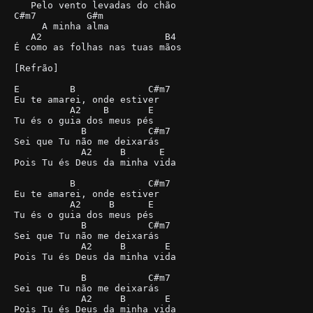
   Pelo vento levadas do chão

C#m7         G#m

     A minha alma

   A2                      B4

É como as folhas nas tuas mãos

[Refrão]

E         B             C#m7

Eu te amarei, onde estiver

          A2    B       E

Tu és o guia dos meus pés

            B           C#m7

Sei que Tu não me deixarás

            A2     B      E

Pois Tu és Deus da minha vida

          B             C#m7

Eu te amarei, onde estiver

          A2     B      E

Tu és o guia dos meus pés

            B           C#m7

Sei que Tu não me deixarás

            A2     B       E

Pois Tu és Deus da minha vida

            B           C#m7

Sei que Tu não me deixarás

            A2     B       E

Pois Tu és Deus da minha vida
