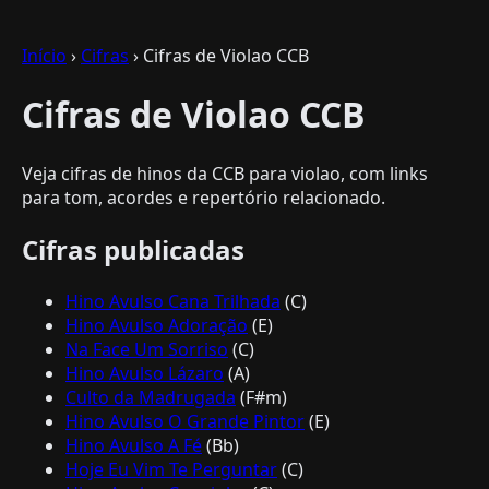
Início
›
Cifras
› Cifras de Violao CCB
Cifras de Violao CCB
Veja cifras de hinos da CCB para violao, com links
para tom, acordes e repertório relacionado.
Cifras publicadas
Hino Avulso Cana Trilhada
(C)
Hino Avulso Adoração
(E)
Na Face Um Sorriso
(C)
Hino Avulso Lázaro
(A)
Culto da Madrugada
(F#m)
Hino Avulso O Grande Pintor
(E)
Hino Avulso A Fé
(Bb)
Hoje Eu Vim Te Perguntar
(C)