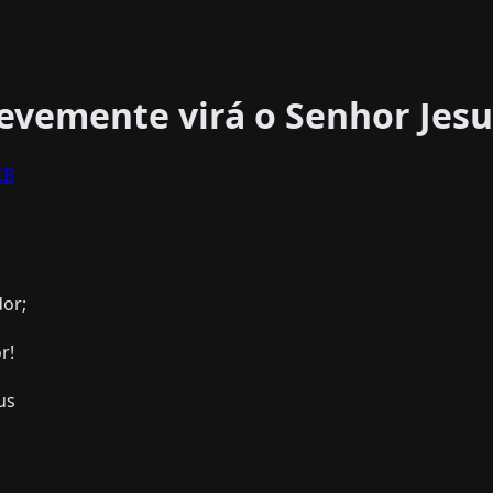
evemente virá o Senhor Jesu
CB
or;
r!
us