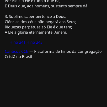
Por Ele e d'Ele é tudo o que há;
É Deus que, aos homens, sustento sempre dá.
3. Sublime saber pertence a Deus,
Ciências dos céus não negará aos Seus;
Riquezas perpétuas só Ele é que tem;
← Hino 241
Hino 243 →
Cânticos CCB
— Plataforma de hinos da Congregação
Cristã no Brasil