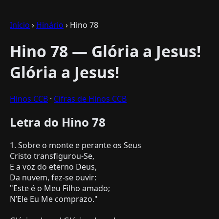
Início
›
Hinário
› Hino 78
Hino 78 — Glória a Jesus!
Glória a Jesus!
Hinos CCB
·
Cifras de Hinos CCB
Letra do Hino 78
1. Sobre o monte e perante os Seus
Cristo transfigurou-Se,
E a voz do eterno Deus,
Da nuvem, fez-se ouvir:
"Este é o Meu Filho amado;
N’Ele Eu Me comprazo."