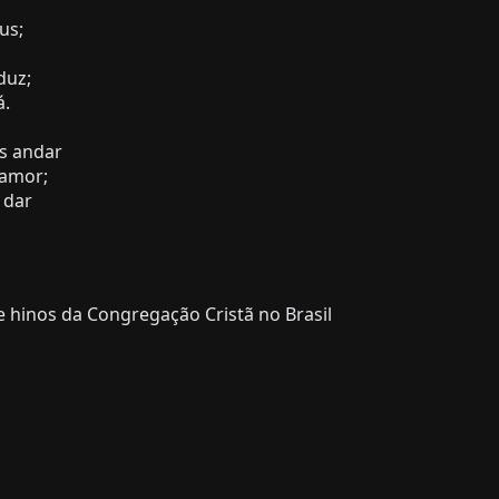
us;
duz;
á.
s andar
 amor;
 dar
 hinos da Congregação Cristã no Brasil