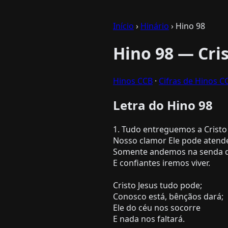
Início
›
Hinário
› Hino 98
Hino 98 — Cri
Hinos CCB
·
Cifras de Hinos C
Letra do Hino 98
1. Tudo entreguemos a Cristo 
Nosso clamor Ele pode atende
Somente andemos na senda d
E confiantes iremos viver.
Cristo Jesus tudo pode;
Conosco está, bênçãos dará;
Ele do céu nos socorre
E nada nos faltará.