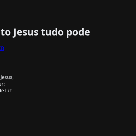
sto Jesus tudo pode
CB
Jesus,
r;
e luz