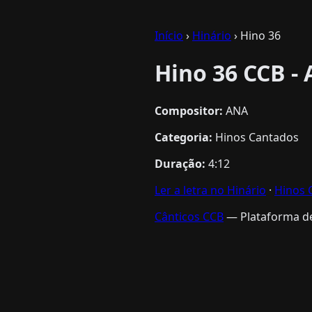
Início
›
Hinário
› Hino 36
Hino 36 CCB - 
Compositor:
ANA
Categoria:
Hinos Cantados
Duração:
4:12
Ler a letra no Hinário
·
Hinos 
Cânticos CCB
— Plataforma de