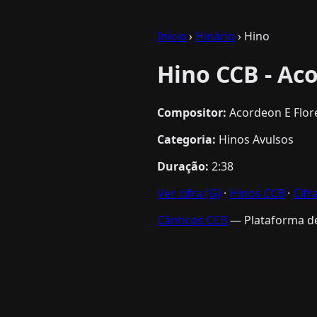
Início
›
Hinário
› Hino
Hino CCB - Ac
Compositor:
Acordeon E Flor
Categoria:
Hinos Avulsos
Duração:
2:38
Ver cifra (G)
·
Hinos CCB
·
Cifr
Cânticos CCB
— Plataforma de