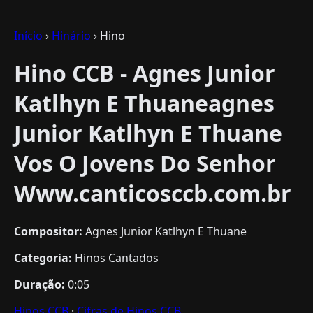
Início
›
Hinário
› Hino
Hino CCB - Agnes Junior
Katlhyn E Thuaneagnes
Junior Katlhyn E Thuane
Vos O Jovens Do Senhor
Www.canticosccb.com.br
Compositor:
Agnes Junior Katlhyn E Thuane
Categoria:
Hinos Cantados
Duração:
0:05
Hinos CCB
·
Cifras de Hinos CCB