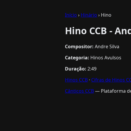
Início
›
Hinário
› Hino
Hino CCB - An
Compositor:
Andre Silva
Categoria:
Hinos Avulsos
Duração:
2:49
Hinos CCB
·
Cifras de Hinos C
Cânticos CCB
— Plataforma de