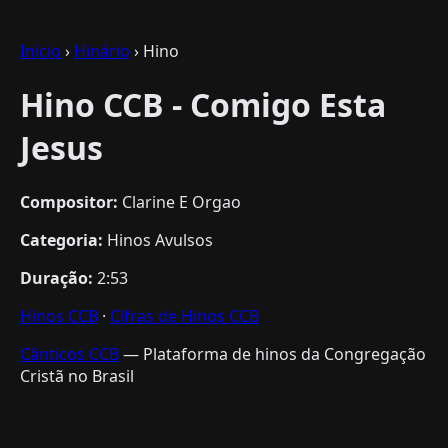
Início
›
Hinário
› Hino
Hino CCB - Comigo Esta
Jesus
Compositor:
Clarine E Orgao
Categoria:
Hinos Avulsos
Duração:
2:53
Hinos CCB
·
Cifras de Hinos CCB
Cânticos CCB
— Plataforma de hinos da Congregação
Cristã no Brasil