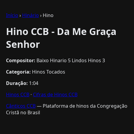
Início
›
Hinário
› Hino
Hino CCB - Da Me Graça
Senhor
Compositor:
Baixo Hinario 5 Lindos Hinos 3
Categoria:
Hinos Tocados
Duração:
1:04
Hinos CCB
·
Cifras de Hinos CCB
Cânticos CCB
— Plataforma de hinos da Congregação
Cristã no Brasil