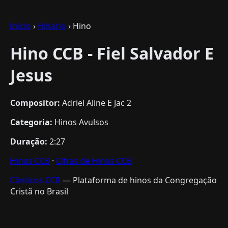
Início
›
Hinário
› Hino
Hino CCB - Fiel Salvador E
Jesus
Compositor:
Adriel Aline E Jac 2
Categoria:
Hinos Avulsos
Duração:
2:27
Hinos CCB
·
Cifras de Hinos CCB
Cânticos CCB
— Plataforma de hinos da Congregação
Cristã no Brasil