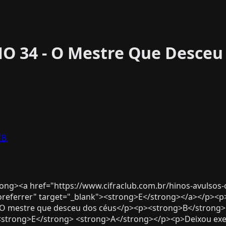
NO 34 - O Mestre Que Desceu
CB
ng><a href="https://www.cifraclub.com.br/hinos-avulsos-
oreferrer" target="_blank"><strong>E</strong></a></p><
O mestre que desceu dos céus</p><p><strong>B</strong>
<strong>E</strong> <strong>A</strong></p><p>Deixou exe