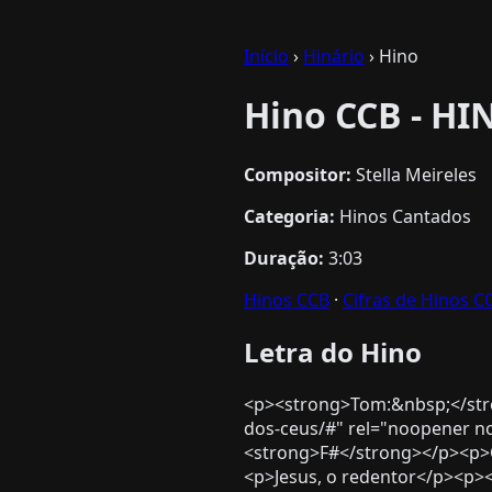
Início
›
Hinário
› Hino
Hino CCB - HI
Compositor:
Stella Meireles
Categoria:
Hinos Cantados
Duração:
3:03
Hinos CCB
·
Cifras de Hinos C
Letra do Hino
<p><strong>Tom:&nbsp;</stro
dos-ceus/#" rel="noopener n
<strong>F#</strong></p><p>
<p>Jesus, o redentor</p><p>