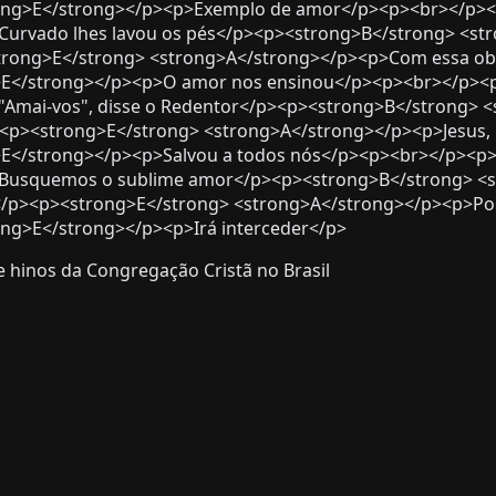
ong>E</strong></p><p>Exemplo de amor</p><p><br></p><
Curvado lhes lavou os pés</p><p><strong>B</strong> <st
trong>E</strong> <strong>A</strong></p><p>Com essa obr
>E</strong></p><p>O amor nos ensinou</p><p><br></p><
Amai-vos", disse o Redentor</p><p><strong>B</strong> 
<p><strong>E</strong> <strong>A</strong></p><p>Jesus, 
>E</strong></p><p>Salvou a todos nós</p><p><br></p><p
Busquemos o sublime amor</p><p><strong>B</strong> <s
p><p><strong>E</strong> <strong>A</strong></p><p>Por n
ng>E</strong></p><p>Irá interceder</p>
 hinos da Congregação Cristã no Brasil