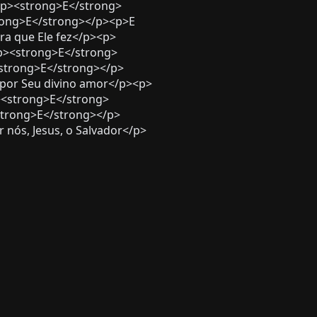
p><strong>E</strong>
rong>E</strong></p><p>E
a que Ele fez</p><p>
p><strong>E</strong>
<strong>E</strong></p>
por Seu divino amor</p><p>
><strong>E</strong>
trong>E</strong></p>
ós, Jesus, o Salvador</p>