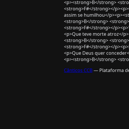
<p><strong>B</strong> <str
<strong>F#</strong></p><p>
assim se humilhou</p><p><s
<strong>B</strong> <strong
<strong>F#</strong></p><p>"
<p>Que teve morte atroz</p>
<strong>B</strong> <strong
<strong>F#</strong></p><p>
<p>Que Deus quer conceder</
<p><strong>B</strong> <stro
Cânticos CCB
— Plataforma de