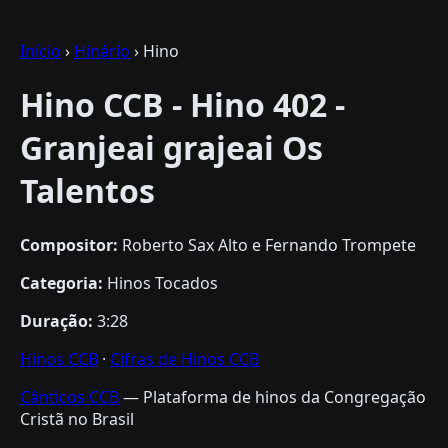
Início
›
Hinário
› Hino
Hino CCB - Hino 402 -
Granjeai grajeai Os
Talentos
Compositor:
Roberto Sax Alto e Fernando Trompete
Categoria:
Hinos Tocados
Duração:
3:28
Hinos CCB
·
Cifras de Hinos CCB
Cânticos CCB
— Plataforma de hinos da Congregação
Cristã no Brasil