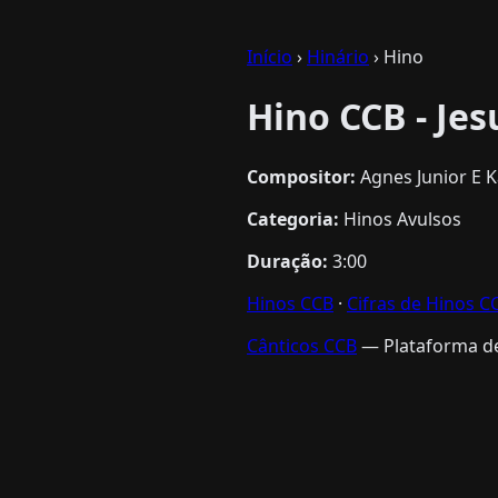
Início
›
Hinário
› Hino
Hino CCB - Je
Compositor:
Agnes Junior E K
Categoria:
Hinos Avulsos
Duração:
3:00
Hinos CCB
·
Cifras de Hinos C
Cânticos CCB
— Plataforma de