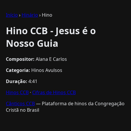
Início
›
Hinário
› Hino
Hino CCB - Jesus é o
Nosso Guia
Compositor:
Alana E Carlos
Categoria:
Hinos Avulsos
Duração:
4:41
Hinos CCB
·
Cifras de Hinos CCB
Cânticos CCB
— Plataforma de hinos da Congregação
Cristã no Brasil