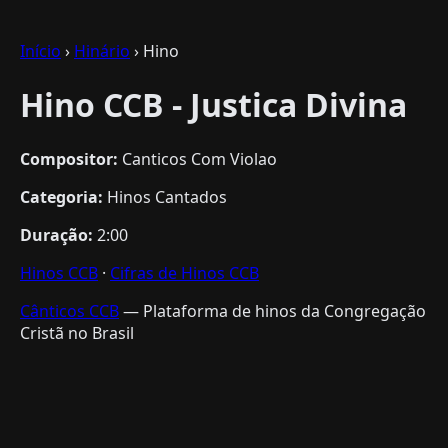
Início
›
Hinário
› Hino
Hino CCB - Justica Divina
Compositor:
Canticos Com Violao
Categoria:
Hinos Cantados
Duração:
2:00
Hinos CCB
·
Cifras de Hinos CCB
Cânticos CCB
— Plataforma de hinos da Congregação
Cristã no Brasil