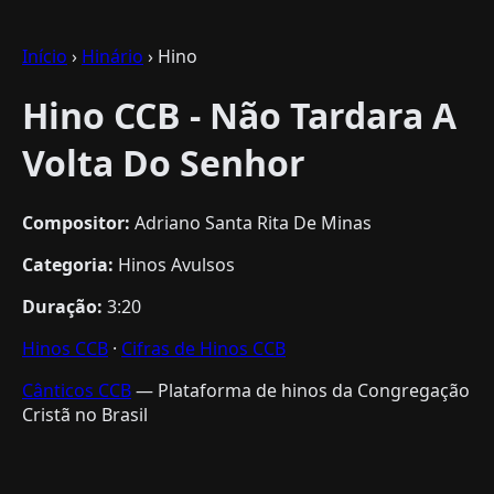
Início
›
Hinário
› Hino
Hino CCB - Não Tardara A
Volta Do Senhor
Compositor:
Adriano Santa Rita De Minas
Categoria:
Hinos Avulsos
Duração:
3:20
Hinos CCB
·
Cifras de Hinos CCB
Cânticos CCB
— Plataforma de hinos da Congregação
Cristã no Brasil