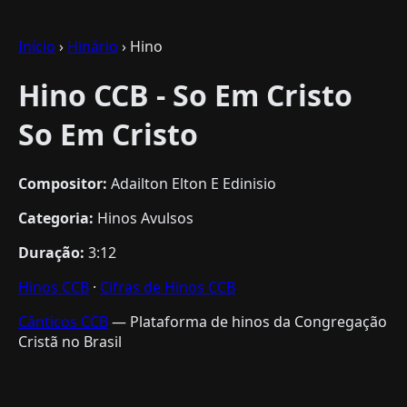
Início
›
Hinário
› Hino
Hino CCB - So Em Cristo
So Em Cristo
Compositor:
Adailton Elton E Edinisio
Categoria:
Hinos Avulsos
Duração:
3:12
Hinos CCB
·
Cifras de Hinos CCB
Cânticos CCB
— Plataforma de hinos da Congregação
Cristã no Brasil