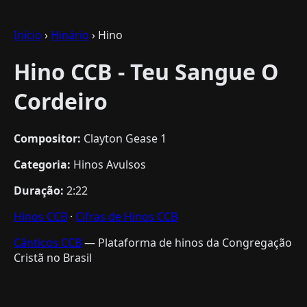
Início
›
Hinário
› Hino
Hino CCB - Teu Sangue O
Cordeiro
Compositor:
Clayton Gease 1
Categoria:
Hinos Avulsos
Duração:
2:22
Hinos CCB
·
Cifras de Hinos CCB
Cânticos CCB
— Plataforma de hinos da Congregação
Cristã no Brasil