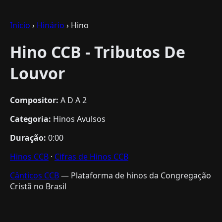
Início
›
Hinário
› Hino
Hino CCB - Tributos De
Louvor
Compositor:
A D A 2
Categoria:
Hinos Avulsos
Duração:
0:00
Hinos CCB
·
Cifras de Hinos CCB
Cânticos CCB
— Plataforma de hinos da Congregação
Cristã no Brasil